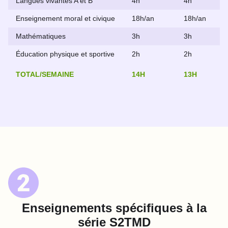
Langues vivantes A et B
4h
4h
Enseignement moral et civique
18h/an
18h/an
Mathématiques
3h
3h
Éducation physique et sportive
2h
2h
TOTAL/SEMAINE
14H
13H
Enseignements spécifiques à la
série S2TMD