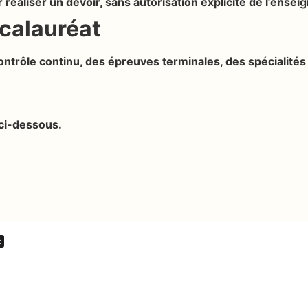
ur réaliser un devoir, sans autorisation explicite de l’en
ccalauréat
trôle continu, des épreuves terminales, des spécialités 
ci-dessous.
t