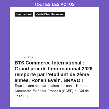
TOUTES LES ACTUS
International
Vie de l’établissement
In
3 juillet 2026
23
BTS Commerce International :
L
Grand prix de l’international 2026
le
remporté par l’étudiant de 2ème
Ch
él
année, Ronan Evain. BRAVO !
le [
Tous les ans nos partenaires, les conseillers du
Commerce Extérieur Français (CCEF) du Val de
Loire [...]