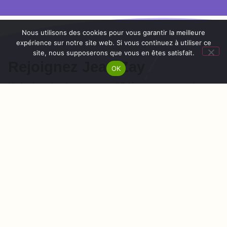
Nous utilisons des cookies pour vous garantir la meilleure
!
expérience sur notre site web. Si vous continuez à utiliser ce
site, nous supposerons que vous en êtes satisfait.
Rejoignez Jean Zay
OK
Un lycée polyvalent au cœur d’Orléans, proposant des
formations générales, technologiques, professionnelles et
supérieures : construisez votre avenir avec nous !
CONTACT
INFOS PRATIQUES