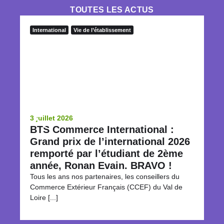
TOUTES LES ACTUS
International
Vie de l’établissement
In
3 juillet 2026
23
BTS Commerce International :
L
Grand prix de l’international 2026
le
remporté par l’étudiant de 2ème
Ch
él
année, Ronan Evain. BRAVO !
le [
Tous les ans nos partenaires, les conseillers du
Commerce Extérieur Français (CCEF) du Val de
Loire [...]